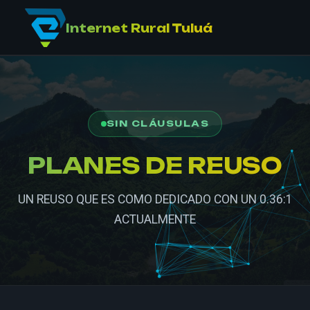
Internet Rural Tuluá
INICIO
NUESTRA RED
SIN CLÁUSULAS
PLANES DE REUSO
PLANES
EMPRESAS
UN REUSO QUE ES COMO DEDICADO CON UN 0.36:1
ACTUALMENTE
SOPORTE
CONTÁCTENOS